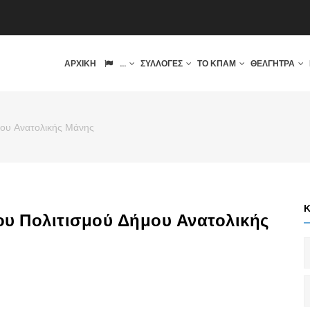
IN
ΑΡΧΙΚΉ
...
ΣΥΛΛΟΓΈΣ
ΤΟ ΚΠΑΜ
ΘΈΛΓΗΤΡΑ
VIGATION
ου Ανατολικής Μάνης
υ Πολιτισμού Δήμου Ανατολικής