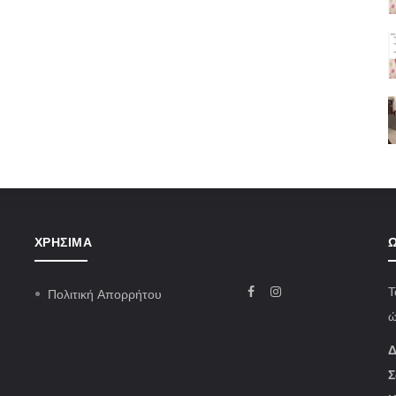
ΧΡΉΣΙΜΑ
Ω
Τ
Πολιτική Απορρήτου
ώ
Δ
Σ