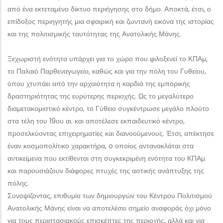
από ένα εκτεταμένο δίκτυο περιήγησης στο δήμο. Αποκτά, έτσι, ο
επίδοξος περιηγητής μια σφαιρική και ζωντανή εικόνα της ιστορίας
και της πολιτισμικής ταυτότητας της Ανατολικής Μάνης.
Ξεχωριστή ενότητα υπάρχει για το χώρο που φιλοξενεί το ΚΠΑμ,
το Παλαιό Παρθεναγωγείο, καθώς και για την πόλη του Γυθείου,
όπου χτυπάει από την αρχαιότητα η καρδιά της εμπορικής
δραστηριότητας της ευρύτερης περιοχής. Ως το μεγαλύτερο
διαμετακομιστικό κέντρο, το Γύθειο συγκέντρωσε μεγάλο πλούτο
στα τέλη του 19ου αι. και αποτέλεσε εκπαιδευτικό κέντρο,
προσελκύοντας επιχειρηματίες και διανοούμενους. Έτσι, απέκτησε
έναν κοσμοπολίτικο χαρακτήρα, o οποίος αντανακλάται στα
αντικείμενα που εκτίθενται στη συγκεκριμένη ενότητα του ΚΠΑμ
και παρουσιάζουν διάφορες πτυχές της αστικής ανάπτυξης της
πόλης.
Συνοψίζοντας, επιθυμία των δημιουργών του Κέντρου Πολιτισμού
Ανατολικής Μάνης είναι να αποτελέσει σημείο αναφοράς όχι μόνο
για τους περιστασιακούς επισκέπτες της περιοχής, αλλά και για