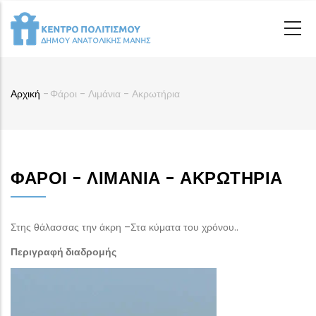
Παράκαμψη
προς
το
κυρίως
περιεχόμενο
Αρχική
-
Φάροι - Λιμάνια - Ακρωτήρια
Breadcrumb
ΦΆΡΟΙ - ΛΙΜΆΝΙΑ - ΑΚΡΩΤΉΡΙΑ
Στης θάλασσας την άκρη –Στα κύματα του χρόνου..
Περιγραφή διαδρομής