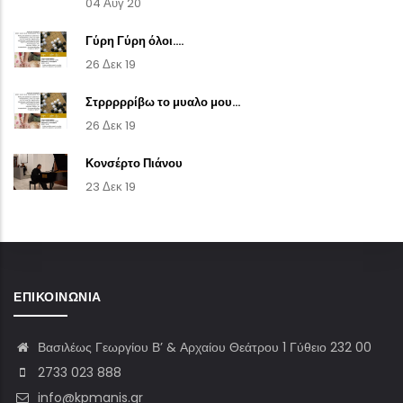
04 Αυγ 20
Γύρη Γύρη όλοι....
26 Δεκ 19
Στρρρρρίβω το μυαλο μου...
26 Δεκ 19
Κονσέρτο Πιάνου
23 Δεκ 19
ΕΠΙΚΟΙΝΩΝΊΑ
Βασιλέως Γεωργίου Β’ & Αρχαίου Θεάτρου 1 Γύθειο 232 00
2733 023 888
info@kpmanis.gr