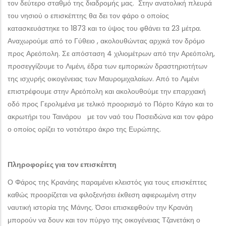
τον δεύτερο σταθμό της διαδρομής μας. Στην ανατολική πλευρά
του νησιού ο επισκέπτης θα δει τον φάρο ο οποίος
κατασκευάστηκε το 1873 και το ύψος του φθάνει τα 23 μέτρα.
Αναχωρούμε από το Γύθειο , ακολουθώντας αρχικά τον δρόμο
προς Αρεόπολη. Σε απόσταση 4 χιλιομέτρων από την Αρεόπολη,
προσεγγίζουμε το Λιμένι, έδρα των εμπορικών δραστηριοτήτων
της ισχυρής οικογένειας των Μαυρομιχαλαίων. Από το Λιμένι
επιστρέφουμε στην Αρεόπολη και ακολουθούμε την επαρχιακή
οδό προς Γερολιμένα με τελικό προορισμό το Πόρτο Κάγιο και το
ακρωτήρι του Ταινάρου με τον ναό του Ποσειδώνα και τον φάρο
ο οποίος ορίζει το νοτιότερο άκρο της Ευρώπης.
Πληροφορίες για τον επισκέπτη
Ο Φάρος της Κρανάης παραμένει κλειστός για τους επισκέπτες
καθώς προορίζεται να φιλοξενήσει έκθεση αφιερωμένη στην
ναυτική ιστορία της Μάνης. Όσοι επισκεφθούν την Κρανάη
μπορούν να δουν και τον πύργο της οικογένειας Τζανετάκη ο