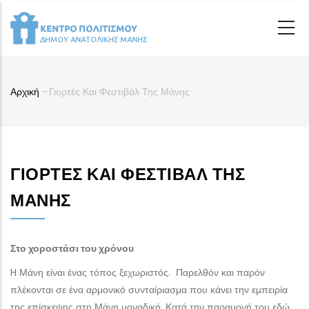
Παράκαμψη
προς
το
κυρίως
περιεχόμενο
Αρχική
-
Γιορτές Και Φεστιβάλ Της Μάνης
Breadcrumb
ΓΙΟΡΤΈΣ ΚΑΙ ΦΕΣΤΙΒΆΛ ΤΗΣ
ΜΆΝΗΣ
Στο χοροστάσι του χρόνου
H Μάνη είναι ένας τόπος ξεχωριστός. Παρελθόν και παρόν
πλέκονται σε ένα αρμονικό συνταίριασμα που κάνει την εμπειρία
της επίσκεψης στη Μάνη μοναδική. Κατά την παραμονή του εδώ,