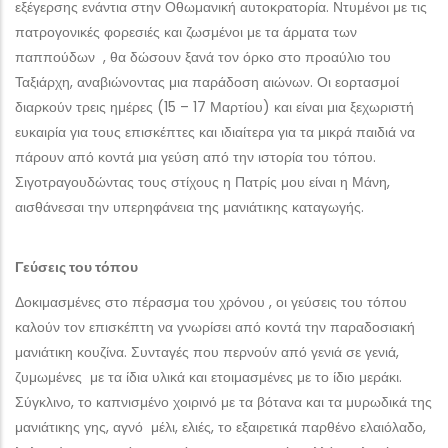
εξέγερσης ενάντια στην Οθωμανική αυτοκρατορία. Ντυμένοι με τις
πατρογονικές φορεσιές και ζωσμένοι με τα άρματα των
παππούδων , θα δώσουν ξανά τον όρκο στο προαύλιο του
Ταξιάρχη, αναβιώνοντας μια παράδοση αιώνων. Οι εορτασμοί
διαρκούν τρεις ημέρες (15 – 17 Μαρτίου) και είναι μια ξεχωριστή
ευκαιρία για τους επισκέπτες και ιδιαίτερα για τα μικρά παιδιά να
πάρουν από κοντά μια γεύση από την ιστορία του τόπου.
Σιγοτραγουδώντας τους στίχους η Πατρίς μου είναι η Μάνη,
αισθάνεσαι την υπερηφάνεια της μανιάτικης καταγωγής.
Γεύσεις του τόπου
Δοκιμασμένες στο πέρασμα του χρόνου , οι γεύσεις του τόπου
καλούν τον επισκέπτη να γνωρίσει από κοντά την παραδοσιακή
μανιάτικη κουζίνα. Συνταγές που περνούν από γενιά σε γενιά,
ζυμωμένες με τα ίδια υλικά και ετοιμασμένες με το ίδιο μεράκι.
Σύγκλινο, το καπνισμένο χοιρινό με τα βότανα και τα μυρωδικά της
μανιάτικης γης, αγνό μέλι, ελιές, το εξαιρετικά παρθένο ελαιόλαδο,