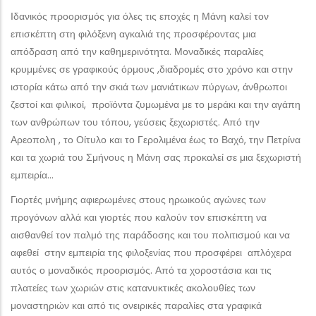
Ιδανικός προορισμός για όλες τις εποχές η Μάνη καλεί τον
επισκέπτη στη φιλόξενη αγκαλιά της προσφέροντας μια
απόδραση από την καθημερινότητα. Μοναδικές παραλίες
κρυμμένες σε γραφικούς όρμους ,διαδρομές στο χρόνο και στην
ιστορία κάτω από την σκιά των μανιάτικων πύργων, άνθρωποι
ζεστοί και φιλικοί, προϊόντα ζυμωμένα με το μεράκι και την αγάπη
των ανθρώπων του τόπου, γεύσεις ξεχωριστές. Από την
Αρεοπολη , το Οίτυλο και το Γερολιμένα έως το Βαχό, την Πετρίνα
και τα χωριά του Σμήνους η Μάνη σας προκαλεί σε μια ξεχωριστή
εμπειρία…
Γιορτές μνήμης αφιερωμένες στους ηρωικούς αγώνες των
προγόνων αλλά και γιορτές που καλούν τον επισκέπτη να
αισθανθεί τον παλμό της παράδοσης και του πολιτισμού και να
αφεθεί στην εμπειρία της φιλοξενίας που προσφέρει απλόχερα
αυτός ο μοναδικός προορισμός. Από τα χοροστάσια και τις
πλατείες των χωριών στις κατανυκτικές ακολουθίες των
μοναστηριών και από τις ονειρικές παραλίες στα γραφικά