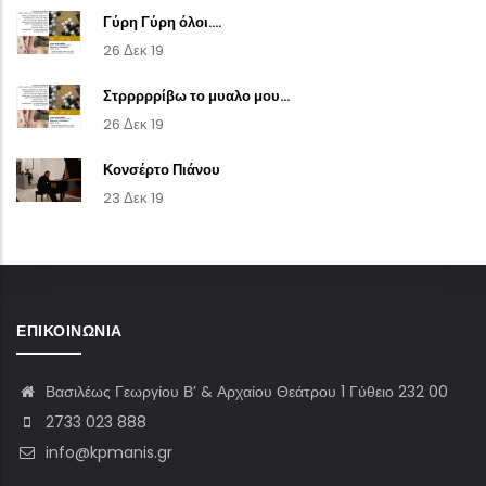
Γύρη Γύρη όλοι....
26 Δεκ 19
Στρρρρρίβω το μυαλο μου...
26 Δεκ 19
Κονσέρτο Πιάνου
23 Δεκ 19
ΕΠΙΚΟΙΝΩΝΊΑ
Βασιλέως Γεωργίου Β’ & Αρχαίου Θεάτρου 1 Γύθειο 232 00
2733 023 888
info@kpmanis.gr