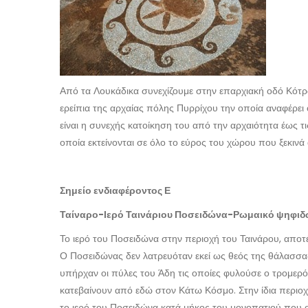
Από τα Λουκάδικα συνεχίζουμε στην επαρχιακή οδό Κότ
ερείπια της αρχαίας πόλης Πυρρίχου την οποία αναφέρει 
είναι η συνεχής κατοίκηση του από την αρχαιότητα έως τ
οποία εκτείνονται σε όλο το εύρος του χώρου που ξεκιν
Σημείο ενδιαφέροντος Ε
Ταίναρο-Ιερό Ταινάριου Ποσειδώνα-Ρωμαικό ψηφιδ
Το ιερό του Ποσειδώνα στην περιοχή του Ταινάρου, απο
Ο Ποσειδώνας δεν λατρευόταν εκεί ως θεός της θάλασσα
υπήρχαν οι πύλες του Άδη τις οποίες φυλούσε ο τρομερό
κατεβαίνουν από εδώ στον Κάτω Κόσμο. Στην ίδια περιο
το ιερό του Ποσειδώνα κατά μήκος του μονοπατιού που ο