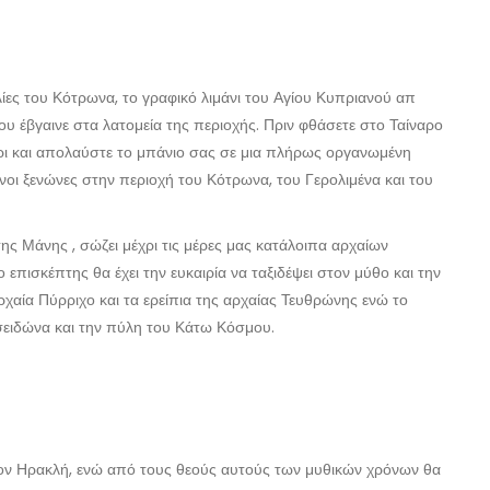
αλίες του Κότρωνα, το γραφικό λιμάνι του Αγίου Κυπριανού απ
 έβγαινε στα λατομεία της περιοχής. Πριν φθάσετε στο Ταίναρο
ι και απολαύστε το μπάνιο σας σε μια πλήρως οργανωμένη
νοι ξενώνες στην περιοχή του Κότρωνα, του Γερολιμένα και του
ς Μάνης , σώζει μέχρι τις μέρες μας κατάλοιπα αρχαίων
επισκέπτης θα έχει την ευκαιρία να ταξιδέψει στον μύθο και την
χαία Πύρριχο και τα ερείπια της αρχαίας Τευθρώνης ενώ το
σειδώνα και την πύλη του Κάτω Κόσμου.
τον Ηρακλή, ενώ από τους θεούς αυτούς των μυθικών χρόνων θα