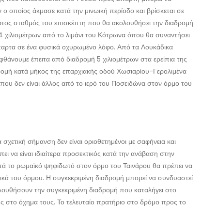
 ο οποίος άκμασε κατά την μινωική περίοδο και βρίσκεται σε
ώτος σταθμός του επισκέπτη που θα ακολουθήσει την διαδρομή
4 χιλιομέτρων από το λιμάνι του Κότρωνα όπου θα συναντήσει
σπαρτα σε ένα φυσικά οχυρωμένο λόφο. Από τα Λουκάδικα
άνουμε έπειτα από διαδρομή 5 χιλιομέτρων στα ερείπια της
ρομή κατά μήκος της επαρχιακής οδού Χωσιαρίου-Γερολιμένα
που δεν είναι άλλος από το ιερό του Ποσειδώνα στον όρμο του
α σχετική σήμανση δεν είναι οριοθετημένοι με σαφήνεια και
ι να είναι ιδιαίτερα προσεκτικός κατά την ανάβαση στην
τά το ρωμαϊκό ψηφιδωτό στον όρμο του Ταινάρου θα πρέπει να
κά του όρμου. Η συγκεκριμένη διαδρομή μπορεί να συνδυαστεί
ολουθήσουν την συγκεκριμένη διαδρομή που καταλήγει στο
ης στο όχημα τους. Το τελευταίο πρατήριο στο δρόμο προς το