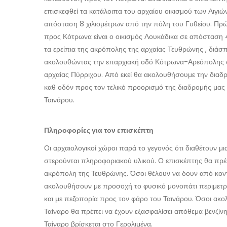
επισκεφθεί τα κατάλοιπα του αρχαίου οικισμού των Αιγιών
απόσταση 8 χιλιομέτρων από την πόλη του Γυθείου. Πρ
προς Κότρωνα είναι ο οικισμός Λουκάδικα σε απόσταση 
τα ερείπια της ακρόπολης της αρχαίας Τευθρώνης , διά
ακολουθώντας την επαρχιακή οδό Κότρωνα-Αρεόπολης φθ
αρχαίας Πύρριχου. Από εκεί θα ακολουθήσουμε την διαδ
καθ οδόν προς τον τελικό προορισμό της διαδρομής μας 
Ταινάρου.
Πληροφορίες για τον επισκέπτη
Οι αρχαιολογικοί χώροι παρά το γεγονός ότι διαθέτουν μι
στερούνται πληροφοριακού υλικού. Ο επισκέπτης θα πρέπε
ακρόπολη της Τευθρώνης. Όσοι θέλουν να δουν από κον
ακολουθήσουν με προσοχή το φυσικό μονοπάτι περιμετρι
και με πεζοπορία προς τον φάρο του Ταινάρου. Όσοι ακ
Ταίναρο θα πρέπει να έχουν εξασφαλίσει απόθεμα βενζίν
Ταίναρο βρίσκεται στο Γερολιμένα.