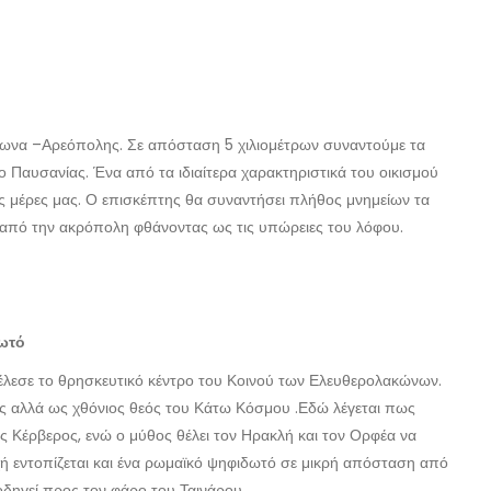
ρωνα –Αρεόπολης. Σε απόσταση 5 χιλιομέτρων συναντούμε τα
ο Παυσανίας. Ένα από τα ιδιαίτερα χαρακτηριστικά του οικισμού
ις μέρες μας. Ο επισκέπτης θα συναντήσει πλήθος μνημείων τα
ά από την ακρόπολη φθάνοντας ως τις υπώρειες του λόφου.
ωτό
τέλεσε το θρησκευτικό κέντρο του Κοινού των Ελευθερολακώνων.
ς αλλά ως χθόνιος θεός του Κάτω Κόσμου .Εδώ λέγεται πως
ς Κέρβερος, ενώ ο μύθος θέλει τον Ηρακλή και τον Ορφέα να
χή εντοπίζεται και ένα ρωμαϊκό ψηφιδωτό σε μικρή απόσταση από
δηγεί προς τον φάρο του Ταινάρου.