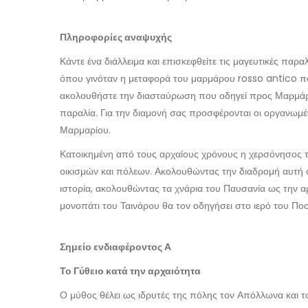
Πληροφορίες αναψυχής
Κάντε ένα διάλλειμα και επισκεφθείτε τις μαγευτικές παρ
όπου γινόταν η μεταφορά του μαρμάρου rosso antico που
ακολουθήστε την διασταύρωση που οδηγεί προς Μαρμάρ
παραλία. Για την διαμονή σας προσφέρονται οι οργανωμέ
Μαρμαρίου.
Κατοικημένη από τους αρχαίους χρόνους η χερσόνησος τη
οικισμών και πόλεων. Ακολουθώντας την διαδρομή αυτή ο 
ιστορία, ακολουθώντας τα χνάρια του Παυσανία ως την αρ
μονοπάτι του Ταινάρου θα τον οδηγήσει στο ιερό του Πο
Σημείο ενδιαφέροντος Α
Το Γύθειο κατά την αρχαιότητα
Ο μύθος θέλει ως ιδρυτές της πόλης τον Απόλλωνα και 