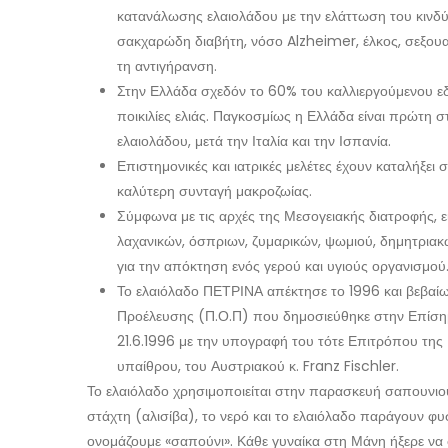
κατανάλωσης ελαιολάδου με την ελάττωση του κινδύ
σακχαρώδη διαβήτη, νόσο Alzheimer, έλκος, σεξουαλ
τη αντιγήρανση.
Στην Ελλάδα σχεδόν το 60% του καλλιεργούμενου εδά
ποικιλίες ελιάς. Παγκοσμίως η Ελλάδα είναι πρώτη
ελαιολάδου, μετά την Ιταλία και την Ισπανία.
Επιστημονικές και ιατρικές μελέτες έχουν καταλήξει
καλύτερη συνταγή μακροζωίας.
Σύμφωνα με τις αρχές της Μεσογειακής διατροφής, 
λαχανικών, όσπριων, ζυμαρικών, ψωμιού, δημητριακ
για την απόκτηση ενός γερού και υγιούς οργανισμού
Το ελαιόλαδο ΠΕΤΡΙΝΑ απέκτησε το 1996 και βεβ
Προέλευσης (Π.Ο.Π) που δημοσιεύθηκε στην Επίσημ
21.6.1996 με την υπογραφή του τότε Επιτρόπου της
υπαίθρου, του Αυστριακού κ. Franz Fischler.
Το ελαιόλαδο χρησιμοποιείται στην παρασκευή σαπουνιο
στάχτη (αλισίβα), το νερό και το ελαιόλαδο παράγουν φυ
ονομάζουμε «σαπούνι». Κάθε γυναίκα στη Μάνη ήξερε να 