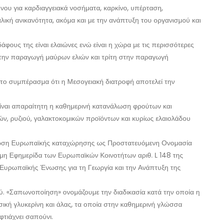
νου για καρδιαγγειακά νοσήματα, καρκίνο, υπέρταση,
ική ανικανότητα, ακόμα και με την ανάπτυξη του οργανισμού και
φους της είναι ελαιώνες ενώ είναι η χώρα με τις περισσότερες
 στην παραγωγή μαύρων ελιών και τρίτη στην παραγωγή
 στο συμπέρασμα ότι η Μεσογειακή διατροφή αποτελεί την
είναι απαραίτητη η καθημερινή κατανάλωση φρούτων και
ών, ρυζιού, γαλακτοκομικών προϊόντων και κυρίως ελαιολάδου
.
αίωση Ευρωπαϊκής καταχώρησης ως Προστατευόμενη Ονομασία
η Εφημερίδα των Ευρωπαϊκών Κοινοτήτων αριθ. L 148 της
 Ευρωπαϊκής Ένωσης για τη Γεωργία και την Ανάπτυξη της
ύ. «Σαπωνοποίηση» ονομάζουμε την διαδικασία κατά την οποία η
σική γλυκερίνη και άλας, τα οποία στην καθημερινή γλώσσα
φτιάχνει σαπούνι.