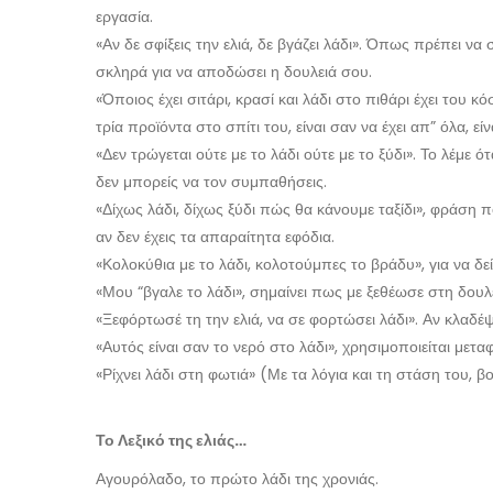
εργασία.
«Αν δε σφίξεις την ελιά, δε βγάζει λάδι». Όπως πρέπει να σ
σκληρά για να αποδώσει η δουλειά σου.
«Όποιος έχει σιτάρι, κρασί και λάδι στο πιθάρι έχει του 
τρία προϊόντα στο σπίτι του, είναι σαν να έχει απ” όλα, εί
«Δεν τρώγεται ούτε με το λάδι ούτε με το ξύδι». Το λέμε 
δεν μπορείς να τον συμπαθήσεις.
«Δίχως λάδι, δίχως ξύδι πώς θα κάνουμε ταξίδι», φράση πο
αν δεν έχεις τα απαραίτητα εφόδια.
«Κολοκύθια με το λάδι, κολοτούμπες το βράδυ», για να δεί
«Μου “βγαλε το λάδι», σημαίνει πως με ξεθέωσε στη δουλε
«Ξεφόρτωσέ τη την ελιά, να σε φορτώσει λάδι». Αν κλαδέψε
«Αυτός είναι σαν το νερό στο λάδι», χρησιμοποιείται μετ
«Ρίχνει λάδι στη φωτιά» (Με τα λόγια και τη στάση του, β
Το Λεξικό της ελιάς…
Αγουρόλαδο, το πρώτο λάδι της χρονιάς.