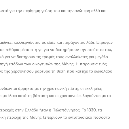
νωστό για την περίφημη γεύση του και την ανώτερη αλλά και
ιώνες, καλλιεργώντας τις ελιές και παράγοντας λάδι. Έτρωγαν
σε πιθάρια μέσα στη γη για να διατηρήσουν την ποιότητα του,
 για να διατηρούν τις τροφές τους αναλλοίωτες για μεγάλο
 πηγή εσόδων των οικογενειών της Μάνης. Η παρουσία ενός
ούς της χερσονήσου μαρτυρά τη θέση που κατείχε το ελαιόλαδο
νδέονται άρρηκτα με την χριστιανική πίστη, οι εκκλησίες
ι με έλαιο κατά τη βάπτιση και οι χριστιανοί ευλογούνται με το
περιοχές στην Ελλάδα ήταν η Πελοπόννησος. Το 1830, τα
αφική περιοχή της Μάνης ξεπερνούν το εντυπωσιακό ποσοστό