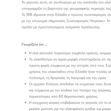
Το γεγονός αυτό, σε συνδυασμό με την κατάταξη του ελαι
υπογραμμίζει τη βαρύτητα της γεωγραφικής περιοχής τη
Το 1915 ιδρύεται στην Ελλάδα ο πρώτος συνεταιρισμός ε
με την επωνυμία «Αγροτικός Συνεταιρισμός Πετρίνας». Τ
προϊόν με προστατευόμενη ονομασία προέλευσης.
Γνωρίζετε ότι …
Η ελιά αποτελεί παγκόσμιο σύμβολο ειρήνης, ευημερί
Το ελαιόδεντρο σε άγρια μορφή υποστηρίζεται ότι π
πρώτη φορά, σύμφωνα με την ιστορία, από τους Σύρ
χρήσεις του ελαιολάδου στην Ελλάδα ήταν πολλές απ
πολιτισμό, τη θρησκεία, τη διατροφή και την υγεία.
Οι αρχαίοι Έλληνες απέδιδαν τη σωματική τους δύνα
και σύμφωνα με τον κώδικα του πατέρα της Ιατρικής
περισσότερες από 60 θεραπευτικές χρήσεις.
Η σύγχρονη ιατρική επιβεβαιώνει το γεγονός ότι το ελ
μεγάλο μυστικό για την εξασφάλιση ευεξίας και μακρ