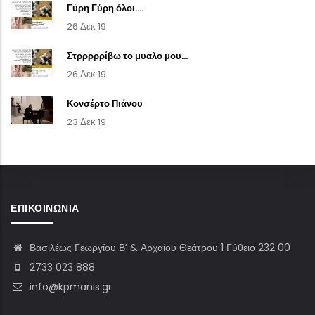
Γύρη Γύρη όλοι....
26 Δεκ 19
Στρρρρρίβω το μυαλο μου...
26 Δεκ 19
Κονσέρτο Πιάνου
23 Δεκ 19
ΕΠΙΚΟΙΝΩΝΊΑ
Βασιλέως Γεωργίου Β’ & Αρχαίου Θεάτρου 1 Γύθειο 232 00
2733 023 888
info@kpmanis.gr