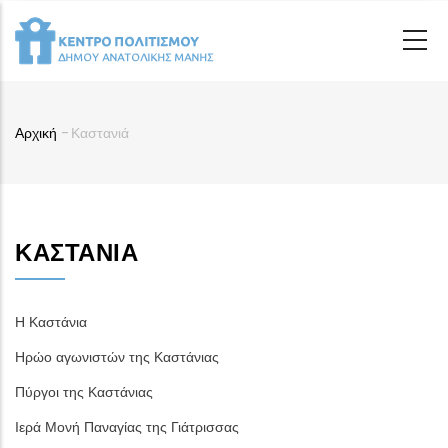
Παράκαμψη
προς
το
κυρίως
περιεχόμενο
Αρχική
-
Καστανιά
Breadcrumb
ΚΑΣΤΑΝΙΆ
Η Καστάνια
Ηρώο αγωνιστών της Καστάνιας
Πύργοι της Καστάνιας
Ιερά Μονή Παναγίας της Γιάτρισσας