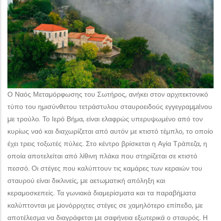
Ο Ναός Μεταμόρφωσης του Σωτήρος, ανήκει στον αρχιτεκτονικό
τύπο του ημισύνθετου τετράστυλου σταυροειδούς εγγεγραμµένου
µε τρούλο. Το Ιερό Βήμα, είναι ελαφρώς υπερυψωμένο από τον
κυρίως ναό και διαχωρίζεται από αυτόν με κτιστό τέμπλο, το οποίο
έχει τρεις τοξωτές πύλες. Στο κέντρο βρίσκεται η Αγία Τράπεζα, η
οποία αποτελείται από λίθινη πλάκα που στηρίζεται σε κτιστό
πεσσό. Οι στέγες που καλύπτουν τις καμάρες των κεραιών του
σταυρού είναι δικλινείς, µε αετωµατικἠ απόληξη και
κεραμοσκεπείς. Τα γωνιακά διαμερίσματα και τα παραβήµατα
καλύπτονται με µονόρριχτες στέγες σε χαμηλότερο επίπεδο, µε
αποτέλεσμα να διαγράφεται µε σαφήνεια εξωτερικά ο σταυρός. Η