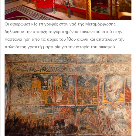
Οι αφιερωματικές επιγραφές στον ναό της Μεταμόρφωσης
δηλώνουν την ύπαρξη συγκροτημένου κοινωνικού ιστού στην
Καστάνια ήδη από τις αρχές του 18ου αιώνα και αποτελούν την
παλαιότερη γραπτή μαρτυρία για την ιστορία του οικισμού.