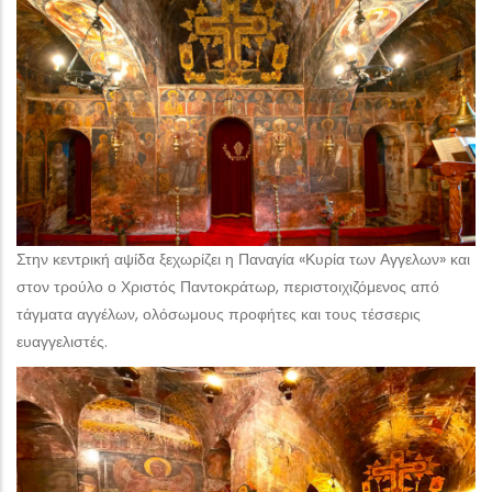
Στην κεντρική αψίδα ξεχωρίζει η Παναγία «Κυρία των Αγγελων» και
στον τρούλο ο Χριστός Παντοκράτωρ, περιστοιχιζόμενος από
τάγματα αγγέλων, ολόσωμους προφήτες και τους τέσσερις
ευαγγελιστές.