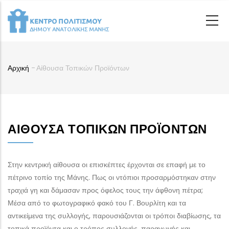
Παράκαμψη
προς
το
κυρίως
περιεχόμενο
Αρχική
-
Αίθουσα Τοπικών Προϊόντων
Breadcrumb
ΑΊΘΟΥΣΑ ΤΟΠΙΚΏΝ ΠΡΟΪΌΝΤΩΝ
Στην κεντρική αίθουσα οι επισκέπτες έρχονται σε επαφή με το
πέτρινο τοπίο της Μάνης. Πως οι ντόπιοι προσαρμόστηκαν στην
τραχιά γη και δάμασαν προς όφελος τους την άφθονη πέτρα;
Μέσα από το φωτογραφικό φακό του Γ. Βουρλίτη και τα
αντικείμενα της συλλογής, παρουσιάζονται οι τρόποι διαβίωσης, τα
τοπικά προϊόντα και ο τρόπος συλλογής, παραγωγής και