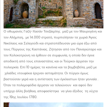
Ο οθωμανός Γαζή-Χασάν Τσεζάερλης μαζί με τον Μαυρογένη και
τον Αλήμπεη, με 14.000 στρατό, πυρπολήσαν τα χωριά Άγιος
Νικόλαος και Σελεγούδι και στρατοπέδευσαν μια ώρα έξω από
τους Πύργους της Καστάνιας. Ζήτησαν από τον Παναγιώταρο και
τον Κολοκοτρώνη να έρθουν σε συμφωνία, η οποία δεν έγινε
αποδεκτή από τους επαναστάτες και οι Τούρκοι άρχισαν την
πολιορκία. Επί 10 ημέρες τα κανόνια και τα βομβοβόλα, μαζί με
χιλιάδες ντουφέκια έριχναν ασταμάτητα. Οι πύργοι όμως
βαστούσαν γερά και η αντίσταση των έγκλειστων ήταν γενναία .
Όταν τα πολεμοφόδια άρχισαν να τελειώνουν και αφού δεν
υπήρχε άλλη βοήθεια, αποφασίστηκε να γίνει έξοδος τη νύχτα
της 19ης Ιουλίου 1780.