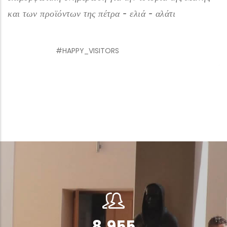
τη διαδικασία εκτύπωσης της εφημερίδας Λακωνίας
και εμπνευστήκαμε από τη ζωγραφική κάτω από το
Βυθό της θάλασσας που ανέπτυξε ο καταξιωμένος
Γιάννης Μανιατάκος. Σας ευχαριστούμε πολύ.
ΔΗΜΟΤΙΚΟ ΣΧΟΛΕΙΟ ΠΟΡΟΥ
12,000