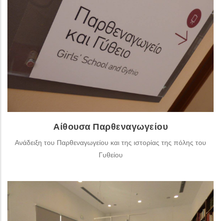
Η δεύτερη θεματική ενότητα του ΚΠΑΜ «μιλά» για το
νεότερο Γύθειο, το εμπόριο, το λιμάνι, τη μετανάστευση,
τους φωτογράφους, τη μουσική ιστορία, τους ποιητές, τη
δημοσιογραφία και την εκπαίδευση.
ΠΕΡΙΣΣΌΤΕΡΑ
Αίθουσα Παρθεναγωγείου
Ανάδειξη του Παρθεναγωγείου και της ιστορίας της πόλης του
Γυθείου
Αίθουσα Τουριστικής Προβολής