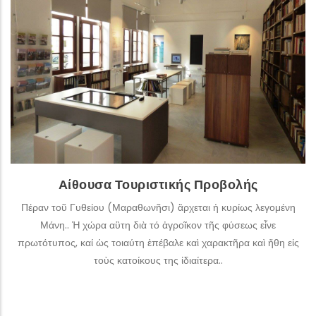
Τα ενθύμια της Μάνης είναι γεύσεις και μνήμες, εικόνες,
εμπειρίες και συναισθήματα. Η αίθουσα τουριστικής
προβολής, συνδέει το παρελθόν με το παρόν. Μπορείτε να
ξεναγηθείτε στη περιοχή μέσω μιας διαδραστικής οθόνης
αφής και να πληροφορηθείτε για τα σημεία τουριστικού
ενδιαφέροντος της περιφέρειας (μνημεία, παραλίες,
εκκλησίες, σημεία αρχαιολογικού ενδιαφέροντος, κ.α.), τα
τρέχοντα πολιτιστικά δρώμενα, τις τουριστικές επιχειρήσεις
της περιοχής και τη γαστρονομία της Μάνης.
ΠΕΡΙΣΣΌΤΕΡΑ
Αίθουσα Τουριστικής Προβολής
Πέραν τοῦ Γυθείου (Μαραθωνῆσι) ἂρχεται ἡ κυρίως λεγομένη
Μάνη.. Ἡ χώρα αὓτη διὰ τό ἀγροῖκον τῆς φύσεως εἶνε
πρωτότυπος, καί ὡς τοιαύτη ἐπέβαλε καὶ χαρακτῆρα καὶ ἤθη εἰς
τοὺς κατοίκους της ἰδιαίτερα..