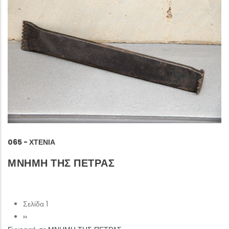
065 - ΧΤΕΝΙΆ
ΜΝΗΜΗ ΤΗΣ ΠΕΤΡΑΣ
Σελίδα 1
Σελιδοποίηση
Next
››