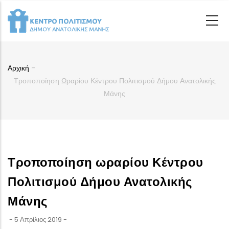
Παράκαμψη
προς
το
κυρίως
περιεχόμενο
Αρχική
-
Breadcrumb
Τροποποίηση Ωραρίου Κέντρου Πολιτισμού Δήμου Ανατολικής
Μάνης
Τροποποίηση ωραρίου Κέντρου
Πολιτισμού Δήμου Ανατολικής
Μάνης
-
5 Απρίλιος 2019
-